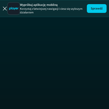
Szkoła Fil
Wypróbuj aplikację mobilną
Sprawdź
Korzystaj z łatwiejszej nawigacji i ciesz się szybszym
działaniem