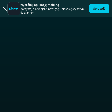
Szaleńc
Wypróbuj aplikację mobilną
Sprawdź
Korzystaj z łatwiejszej nawigacji i ciesz się szybszym
działaniem