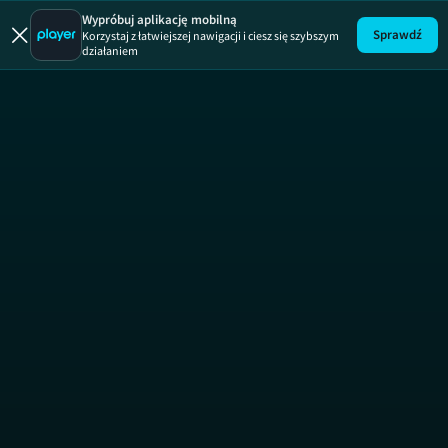
Świat wedł
Wypróbuj aplikację mobilną
Sprawdź
Korzystaj z łatwiejszej nawigacji i ciesz się szybszym
działaniem