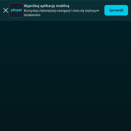
Stań i mów
Wypróbuj aplikację mobilną
Sprawdź
Korzystaj z łatwiejszej nawigacji i ciesz się szybszym
działaniem