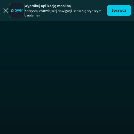
Spójrz mi 
Wypróbuj aplikację mobilną
Sprawdź
Korzystaj z łatwiejszej nawigacji i ciesz się szybszym
działaniem