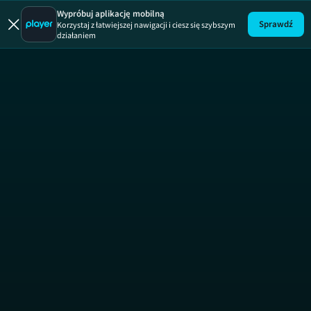
SOS Uroda
Wypróbuj aplikację mobilną
Sprawdź
Korzystaj z łatwiejszej nawigacji i ciesz się szybszym
działaniem