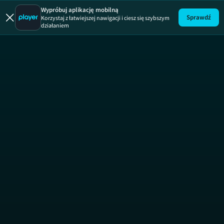
Służby ra
Wypróbuj aplikację mobilną
Sprawdź
Korzystaj z łatwiejszej nawigacji i ciesz się szybszym
działaniem