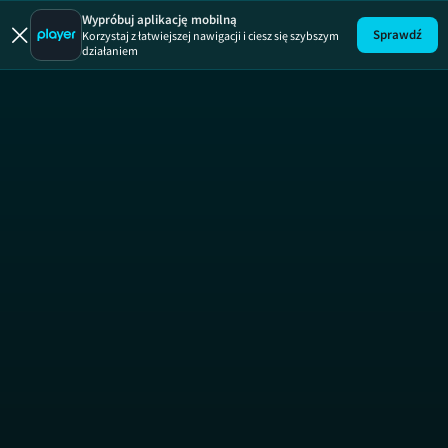
Służba wi
Wypróbuj aplikację mobilną
Sprawdź
Korzystaj z łatwiejszej nawigacji i ciesz się szybszym
działaniem