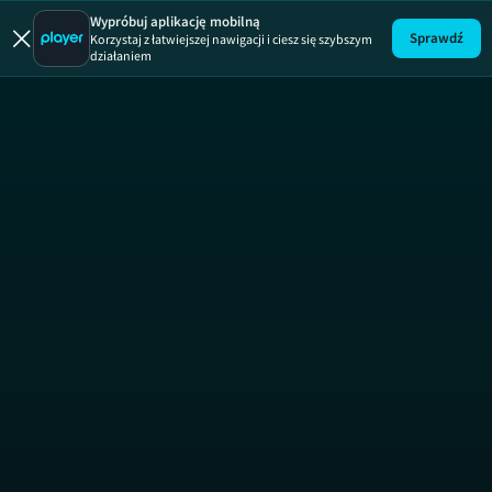
Wypróbuj aplikację mobilną
Sprawdź
Korzystaj z łatwiejszej nawigacji i ciesz się szybszym
działaniem