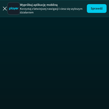
Słodka r
Wypróbuj aplikację mobilną
Sprawdź
Korzystaj z łatwiejszej nawigacji i ciesz się szybszym
działaniem