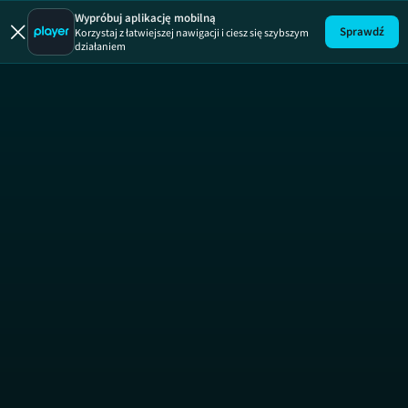
Wypróbuj aplikację mobilną
Sprawdź
Korzystaj z łatwiejszej nawigacji i ciesz się szybszym
działaniem