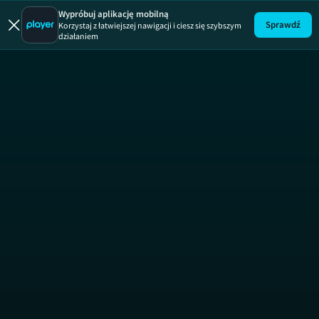
Wypróbuj aplikację mobilną
Sprawdź
Korzystaj z łatwiejszej nawigacji i ciesz się szybszym
działaniem