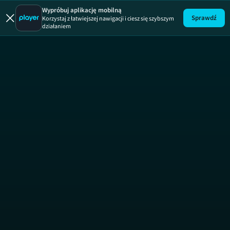
Wypróbuj aplikację mobilną
Sprawdź
Korzystaj z łatwiejszej nawigacji i ciesz się szybszym
działaniem