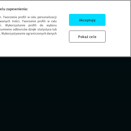
d marzeń: kup i zró
SEZON 15 ODCINE
elu zapewnienia:
 Tworzenie profili w celu personalizacji
Akceptuję
wanych treści. Tworzenie profili w celu
ci. Wykorzystanie profili do wyboru
umienie odbiorców dzięki statystyce lub
ug. Wykorzystywanie ograniczonych danych
Pokaż cele