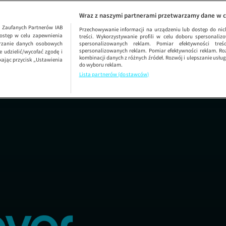
Samochó
Wraz z naszymi partnerami przetwarzamy dane w c
1
Zaufanych Partnerów IAB
Przechowywanie informacji na urządzeniu lub dostęp do nich.
ostęp w celu zapewnienia
treści. Wykorzystywanie profili w celu doboru spersonalizo
arzanie danych osobowych
spersonalizowanych reklam. Pomiar efektywności treś
spersonalizowanych reklam. Pomiar efektywności reklam. Roz
 udzielić/wycofać zgodę i
kombinacji danych z różnych źródeł. Rozwój i ulepszanie usł
kając przycisk „Ustawienia
do wyboru reklam.
Lista partnerów (dostawców)