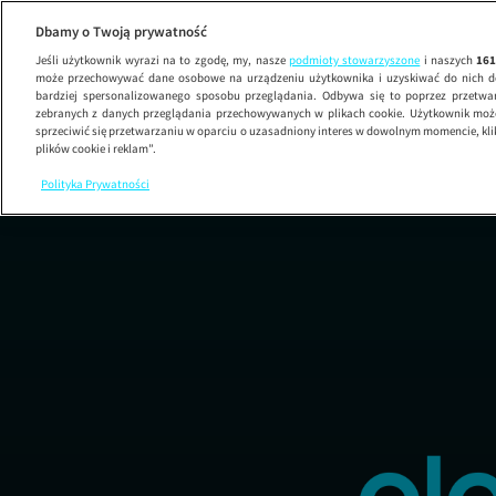
Dbamy o Twoją prywatność
Jeśli użytkownik wyrazi na to zgodę, my, nasze
podmioty stowarzyszone
i naszych
16
może przechowywać dane osobowe na urządzeniu użytkownika i uzyskiwać do nich d
bardziej spersonalizowanego sposobu przeglądania. Odbywa się to poprzez przetw
zebranych z danych przeglądania przechowywanych w plikach cookie. Użytkownik może
sprzeciwić się przetwarzaniu w oparciu o uzasadniony interes w dowolnym momencie, kli
plików cookie i reklam”.
Polityka Prywatności