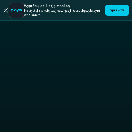
Wypróbuj aplikację mobilną
Sprawdź
Korzystaj z łatwiejszej nawigacji i ciesz się szybszym
działaniem