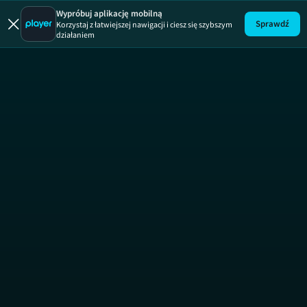
Rzeczy Od
Wypróbuj aplikację mobilną
Sprawdź
Korzystaj z łatwiejszej nawigacji i ciesz się szybszym
działaniem