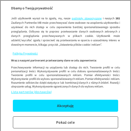
Rzeczy Od
Wypróbuj aplikację mobilną
Dbamy o Twoją prywatność
Sprawdź
Korzystaj z łatwiejszej nawigacji i ciesz się szybszym
działaniem
Jeśli użytkownik wyrazi na to zgodę, my, nasze
podmioty stowarzyszone
i naszych
161
Zaufanych Partnerów IAB może przechowywać dane osobowe na urządzeniu użytkownika i
uzyskiwać do nich dostęp w celu zapewnienia bardziej spersonalizowanego sposobu
przeglądania. Odbywa się to poprzez przetwarzanie danych osobowych zebranych z
danych przeglądania przechowywanych w plikach cookie. Użytkownik może
udzielić/wycofać zgodę i sprzeciwić się przetwarzaniu w oparciu o uzasadniony interes w
dowolnym momencie, klikając przycisk „Ustawienia plików cookie i reklam”.
Polityka Prywatności
Wraz z naszymi partnerami przetwarzamy dane w celu zapewnienia:
Przechowywanie informacji na urządzeniu lub dostęp do nich. Tworzenie profili w celu
personalizacji treści. Wykorzystywanie profili w celu doboru spersonalizowanych treści.
Tworzenie profili w celu spersonalizowanych reklam. Pomiar efektywności treści.
Wykorzystanie profili do wyboru spersonalizowanych reklam. Pomiar efektywności reklam.
Rozumienie odbiorców dzięki statystyce lub kombinacji danych z różnych źródeł. Rozwój i
ulepszanie usług. Wykorzystywanie ograniczonych danych do wyboru reklam.
Lista partnerów (dostawców)
Akceptuję
Pokaż cele