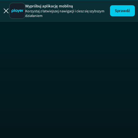
Wypróbuj aplikację mobilną
Sprawdź
Korzystaj z łatwiejszej nawigacji i ciesz się szybszym
działaniem
Rozmowy 