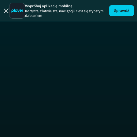
Rozmowy 
Wypróbuj aplikację mobilną
Sprawdź
Korzystaj z łatwiejszej nawigacji i ciesz się szybszym
działaniem