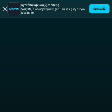
Wypróbuj aplikację mobilną
Sprawdź
Korzystaj z łatwiejszej nawigacji i ciesz się szybszym
działaniem
Rozmowy 