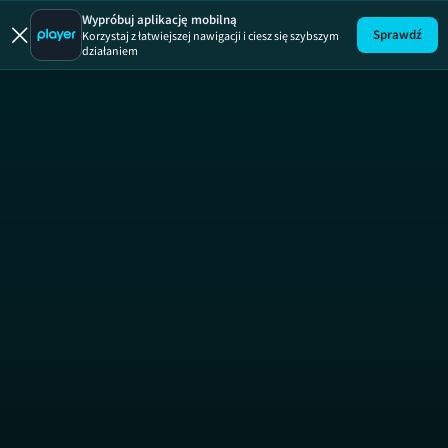
Rozmowy 
Wypróbuj aplikację mobilną
Sprawdź
Korzystaj z łatwiejszej nawigacji i ciesz się szybszym
działaniem