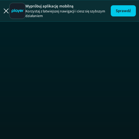
Rozmowy 
Wypróbuj aplikację mobilną
Sprawdź
Korzystaj z łatwiejszej nawigacji i ciesz się szybszym
działaniem