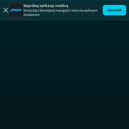
Rozmowy 
Wypróbuj aplikację mobilną
Sprawdź
Korzystaj z łatwiejszej nawigacji i ciesz się szybszym
działaniem