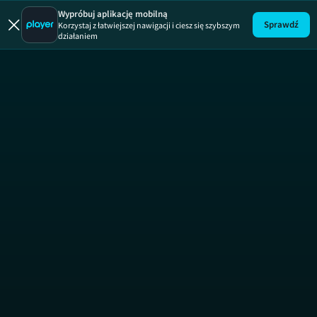
Rozmowy 
Wypróbuj aplikację mobilną
Sprawdź
Korzystaj z łatwiejszej nawigacji i ciesz się szybszym
działaniem