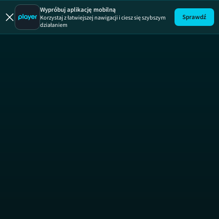
Rozmowy 
Wypróbuj aplikację mobilną
Sprawdź
Korzystaj z łatwiejszej nawigacji i ciesz się szybszym
działaniem