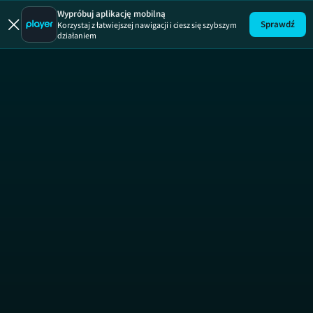
Rozmowy 
Wypróbuj aplikację mobilną
Sprawdź
Korzystaj z łatwiejszej nawigacji i ciesz się szybszym
działaniem