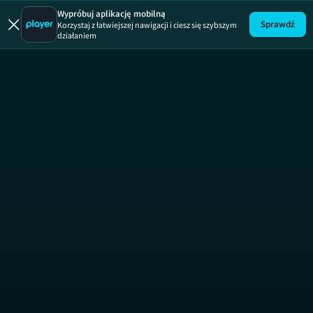
Rozmowy 
Wypróbuj aplikację mobilną
Sprawdź
Korzystaj z łatwiejszej nawigacji i ciesz się szybszym
działaniem