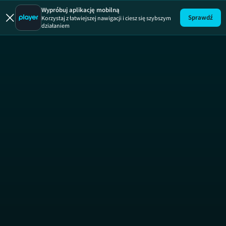
Rozmowy 
Wypróbuj aplikację mobilną
Sprawdź
Korzystaj z łatwiejszej nawigacji i ciesz się szybszym
działaniem