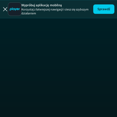
Rozmowy
Wypróbuj aplikację mobilną
Sprawdź
Korzystaj z łatwiejszej nawigacji i ciesz się szybszym
działaniem