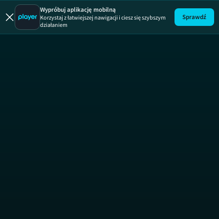
Ratujemy k
Wypróbuj aplikację mobilną
Sprawdź
Korzystaj z łatwiejszej nawigacji i ciesz się szybszym
działaniem