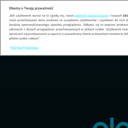
Dbamy o Twoją prywatność
Jeśli użytkownik wyrazi na to zgodę, my, nasze
podmioty stowarzyszone
i naszych
16
może przechowywać dane osobowe na urządzeniu użytkownika i uzyskiwać do nich d
bardziej spersonalizowanego sposobu przeglądania. Odbywa się to poprzez przetw
zebranych z danych przeglądania przechowywanych w plikach cookie. Użytkownik może
sprzeciwić się przetwarzaniu w oparciu o uzasadniony interes w dowolnym momencie, kli
plików cookie i reklam”.
Polityka Prywatności