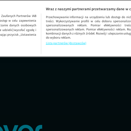
Rafał Rutk
SEZON 
Wraz z naszymi partnerami przetwarzamy dane w c
1
Zaufanych Partnerów IAB
Przechowywanie informacji na urządzeniu lub dostęp do nich.
ostęp w celu zapewnienia
treści. Wykorzystywanie profili w celu doboru spersonalizo
arzanie danych osobowych
spersonalizowanych reklam. Pomiar efektywności treś
spersonalizowanych reklam. Pomiar efektywności reklam. Roz
 udzielić/wycofać zgodę i
kombinacji danych z różnych źródeł. Rozwój i ulepszanie usł
kając przycisk „Ustawienia
do wyboru reklam.
Lista partnerów (dostawców)