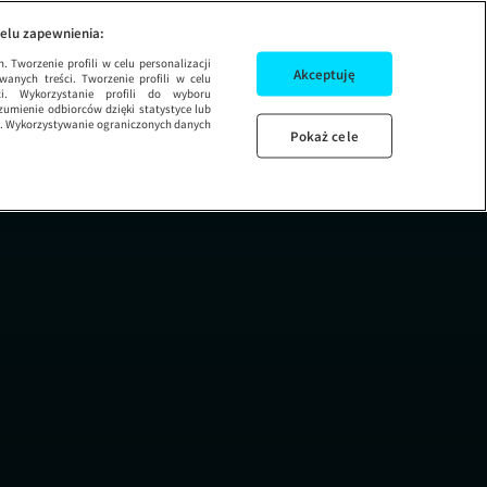
owski Stand-up
1
RAFAŁ 
elu zapewnienia:
 Tworzenie profili w celu personalizacji
Akceptuję
wanych treści. Tworzenie profili w celu
ci. Wykorzystanie profili do wyboru
umienie odbiorców dzięki statystyce lub
ug. Wykorzystywanie ograniczonych danych
Pokaż cele