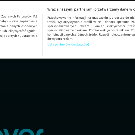
ODCINEK 91
Wraz z naszymi partnerami przetwarzamy dane w c
1
Zaufanych Partnerów IAB
Przechowywanie informacji na urządzeniu lub dostęp do nich.
ostęp w celu zapewnienia
treści. Wykorzystywanie profili w celu doboru spersonalizo
arzanie danych osobowych
spersonalizowanych reklam. Pomiar efektywności treś
spersonalizowanych reklam. Pomiar efektywności reklam. Roz
 udzielić/wycofać zgodę i
kombinacji danych z różnych źródeł. Rozwój i ulepszanie usł
kając przycisk „Ustawienia
do wyboru reklam.
Lista partnerów (dostawców)