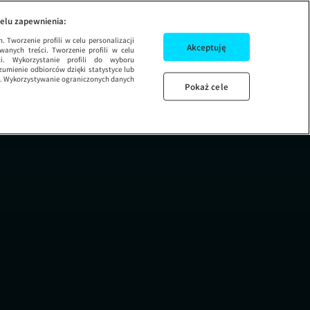
PYTANIA 2 -SUPERBO
elu zapewnienia:
 Tworzenie profili w celu personalizacji
Akceptuję
wanych treści. Tworzenie profili w celu
ci. Wykorzystanie profili do wyboru
umienie odbiorców dzięki statystyce lub
ug. Wykorzystywanie ograniczonych danych
Pokaż cele