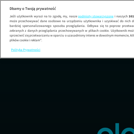
pytAnia
Dbamy o Twoją prywatność
Jeśli użytkownik wyrazi na to zgodę, my, nasze
podmioty stowarzyszone
i naszych
16
może przechowywać dane osobowe na urządzeniu użytkownika i uzyskiwać do nich d
bardziej spersonalizowanego sposobu przeglądania. Odbywa się to poprzez przetw
zebranych z danych przeglądania przechowywanych w plikach cookie. Użytkownik może
sprzeciwić się przetwarzaniu w oparciu o uzasadniony interes w dowolnym momencie, kli
plików cookie i reklam”.
Polityka Prywatności