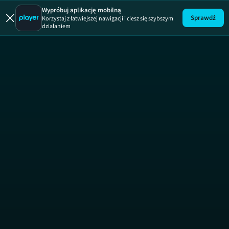
pytAnia
ODCINEK 
Wypróbuj aplikację mobilną
Sprawdź
Korzystaj z łatwiejszej nawigacji i ciesz się szybszym
działaniem