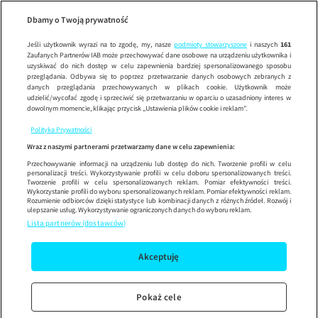
Wypróbuj aplikację mobilną
Dbamy o Twoją prywatność
Sprawdź
Korzystaj z łatwiejszej nawigacji i ciesz się szybszym
działaniem
Jeśli użytkownik wyrazi na to zgodę, my, nasze
podmioty stowarzyszone
i naszych
161
Zaufanych Partnerów IAB może przechowywać dane osobowe na urządzeniu użytkownika i
uzyskiwać do nich dostęp w celu zapewnienia bardziej spersonalizowanego sposobu
przeglądania. Odbywa się to poprzez przetwarzanie danych osobowych zebranych z
danych przeglądania przechowywanych w plikach cookie. Użytkownik może
udzielić/wycofać zgodę i sprzeciwić się przetwarzaniu w oparciu o uzasadniony interes w
dowolnym momencie, klikając przycisk „Ustawienia plików cookie i reklam”.
Polityka Prywatności
Wraz z naszymi partnerami przetwarzamy dane w celu zapewnienia:
Przechowywanie informacji na urządzeniu lub dostęp do nich. Tworzenie profili w celu
personalizacji treści. Wykorzystywanie profili w celu doboru spersonalizowanych treści.
Tworzenie profili w celu spersonalizowanych reklam. Pomiar efektywności treści.
Wykorzystanie profili do wyboru spersonalizowanych reklam. Pomiar efektywności reklam.
Rozumienie odbiorców dzięki statystyce lub kombinacji danych z różnych źródeł. Rozwój i
ulepszanie usług. Wykorzystywanie ograniczonych danych do wyboru reklam.
Lista partnerów (dostawców)
Akceptuję
Pokaż cele