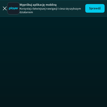
Przepis na
Wypróbuj aplikację mobilną
Sprawdź
Korzystaj z łatwiejszej nawigacji i ciesz się szybszym
działaniem