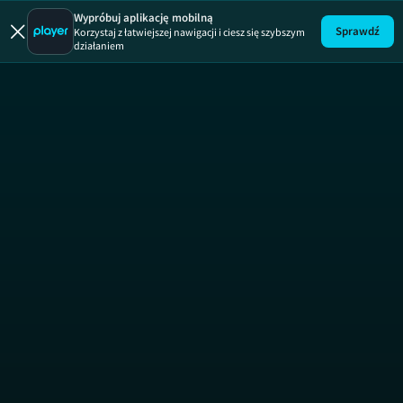
Premiera
ODCINEK 
Wypróbuj aplikację mobilną
Sprawdź
Korzystaj z łatwiejszej nawigacji i ciesz się szybszym
działaniem