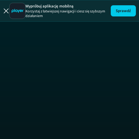
Premiera
ODCINEK 
Wypróbuj aplikację mobilną
Sprawdź
Korzystaj z łatwiejszej nawigacji i ciesz się szybszym
działaniem