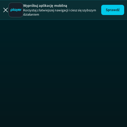
Port
ODCINEK 2
PORT
Wypróbuj aplikację mobilną
Sprawdź
Korzystaj z łatwiejszej nawigacji i ciesz się szybszym
działaniem