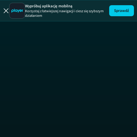
Pomoc 
Wypróbuj aplikację mobilną
Sprawdź
Korzystaj z łatwiejszej nawigacji i ciesz się szybszym
działaniem