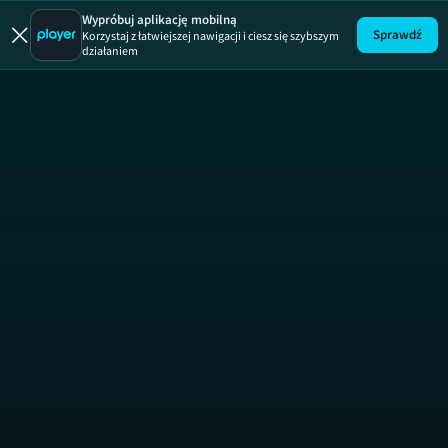
Polowan
Wypróbuj aplikację mobilną
Sprawdź
Korzystaj z łatwiejszej nawigacji i ciesz się szybszym
działaniem