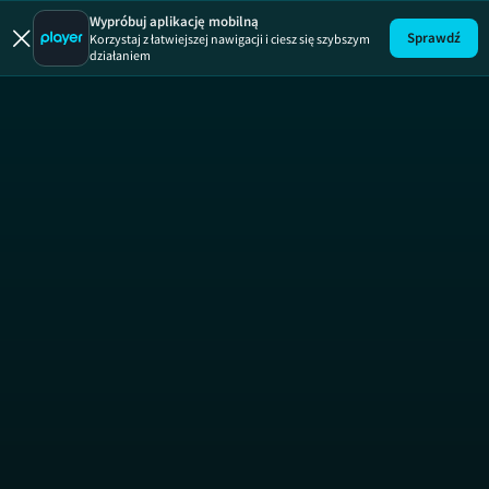
Polak potrafi
Wypróbuj aplikację mobilną
Sprawdź
Korzystaj z łatwiejszej nawigacji i ciesz się szybszym
działaniem