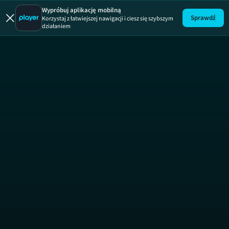
Wypróbuj aplikację mobilną
Sprawdź
Korzystaj z łatwiejszej nawigacji i ciesz się szybszym
działaniem