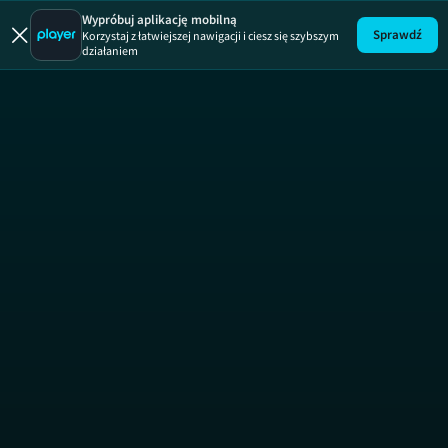
Poczta z raju
Wypróbuj aplikację mobilną
Sprawdź
Korzystaj z łatwiejszej nawigacji i ciesz się szybszym
działaniem