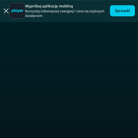
Player Extra
Wypróbuj aplikację mobilną
Sprawdź
Korzystaj z łatwiejszej nawigacji i ciesz się szybszym
działaniem