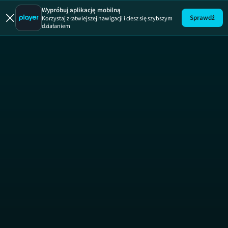
Player Extra
Wypróbuj aplikację mobilną
Sprawdź
Korzystaj z łatwiejszej nawigacji i ciesz się szybszym
działaniem