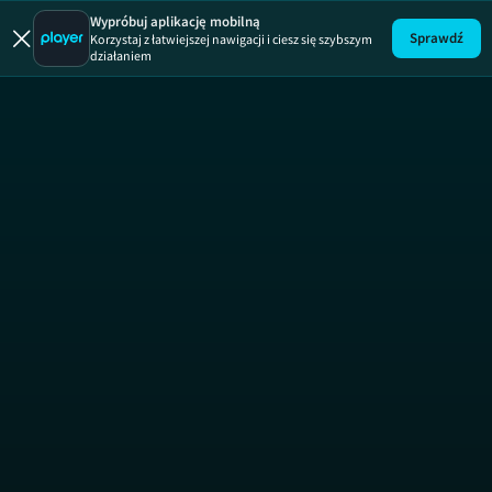
Player Extra
Wypróbuj aplikację mobilną
Sprawdź
Korzystaj z łatwiejszej nawigacji i ciesz się szybszym
działaniem