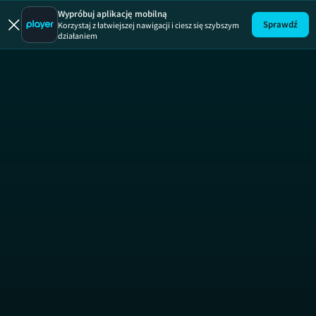
Wypróbuj aplikację mobilną
Sprawdź
Korzystaj z łatwiejszej nawigacji i ciesz się szybszym
działaniem