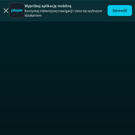
Patent na d
Wypróbuj aplikację mobilną
Sprawdź
Korzystaj z łatwiejszej nawigacji i ciesz się szybszym
działaniem