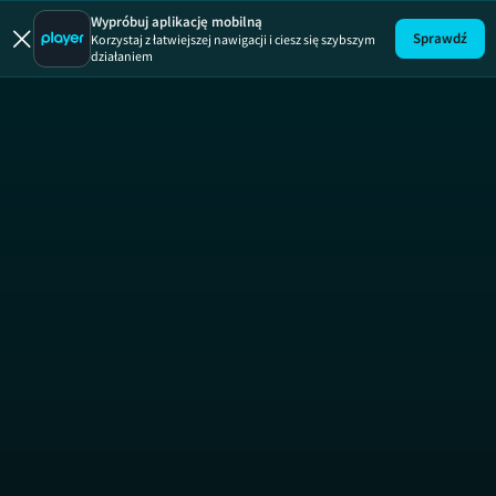
Patent na d
Wypróbuj aplikację mobilną
Sprawdź
Korzystaj z łatwiejszej nawigacji i ciesz się szybszym
działaniem