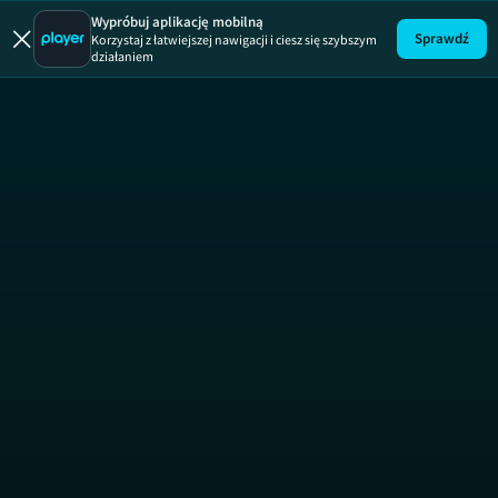
Patent na
Wypróbuj aplikację mobilną
Sprawdź
Korzystaj z łatwiejszej nawigacji i ciesz się szybszym
działaniem